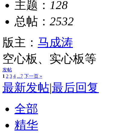
主题：
128
总帖：
2532
版主：
马成涛
空心板、实心板等
发帖
1
2
3
4
...7
下一页 »
最新发帖
|
最后回复
全部
精华