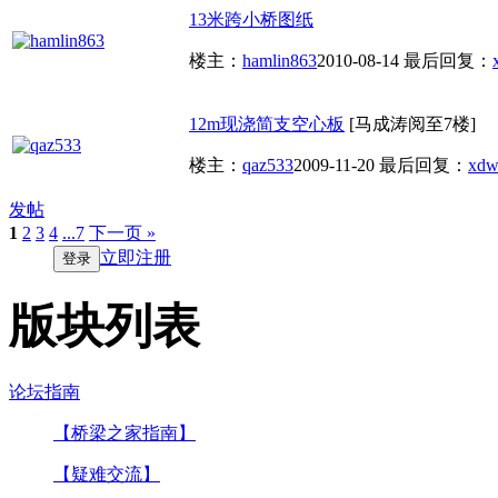
13米跨小桥图纸
楼主：
hamlin863
2010-08-14
最后回复：
12m现浇简支空心板
[马成涛阅至7楼]
楼主：
qaz533
2009-11-20
最后回复：
xdw
发帖
1
2
3
4
...7
下一页 »
立即注册
登录
版块列表
论坛指南
【桥梁之家指南】
【疑难交流】