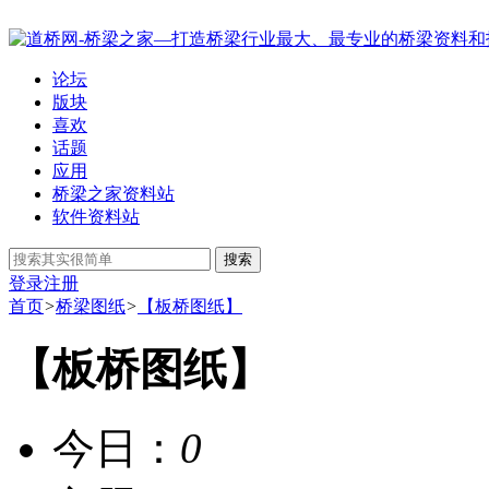
论坛
版块
喜欢
话题
应用
桥梁之家资料站
软件资料站
搜索
登录
注册
首页
>
桥梁图纸
>
【板桥图纸】
【板桥图纸】
今日：
0