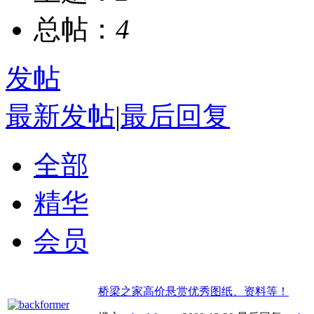
总帖：
4
发帖
最新发帖
|
最后回复
全部
精华
会员
桥梁之家高价悬赏优秀图纸、资料等！