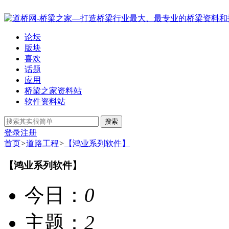
论坛
版块
喜欢
话题
应用
桥梁之家资料站
软件资料站
搜索
登录
注册
首页
>
道路工程
>
【鸿业系列软件】
【鸿业系列软件】
今日：
0
主题：
2