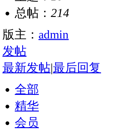
总帖：
214
版主：
admin
发帖
最新发帖
|
最后回复
全部
精华
会员