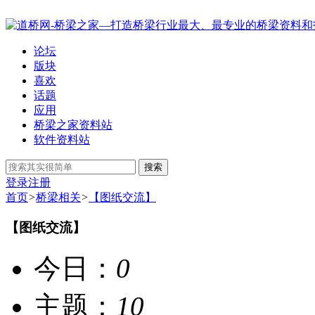
论坛
版块
喜欢
话题
应用
桥梁之家资料站
软件资料站
搜索
登录
注册
首页
>
桥梁相关
>
【图纸交流】
【图纸交流】
今日：
0
主题：
10