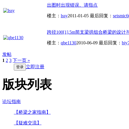
出图时出现错误。请指点
楼主：
lssy
2011-01-05
最后回复：
seismic6
跨径100[1].5m简支梁拱组合桥梁的设计
楼主：
qbe1130
2010-06-09
最后回复：
biy
发帖
1
2
3
下一页 »
立即注册
登录
版块列表
论坛指南
【桥梁之家指南】
【疑难交流】