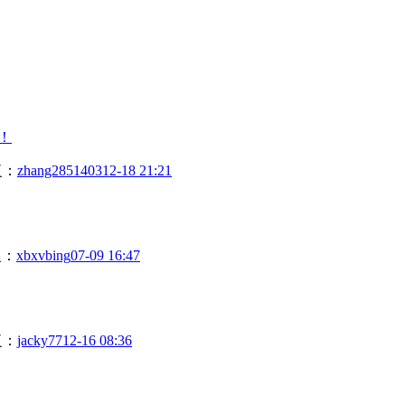
！
复：
zhang2851403
12-18 21:21
复：
xbxvbing
07-09 16:47
复：
jacky77
12-16 08:36