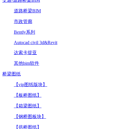
交通-道路桥梁BIM
道路桥梁BIM
市政管廊
Bently系列
Autocad civil 3d&Revit
达索卡提亚
其他bim软件
桥梁图纸
【vip图纸版块】
【板桥图纸】
【箱梁图纸】
【钢桥图板块】
【拱桥图纸】