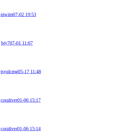
：
piwim
07-02 19:53
：
biy7
07-01 11:07
：
tsyqlcmg
05-17 11:48
：
coraliver
01-06 15:17
：
coraliver
01-06 15:14