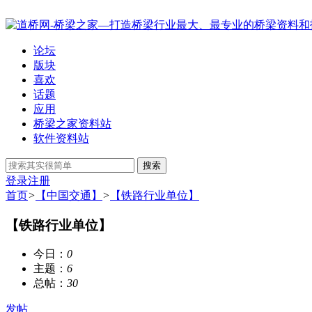
论坛
版块
喜欢
话题
应用
桥梁之家资料站
软件资料站
搜索
登录
注册
首页
>
【中国交通】
>
【铁路行业单位】
【铁路行业单位】
今日：
0
主题：
6
总帖：
30
发帖