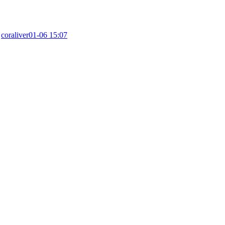
：
coraliver
01-06 15:07