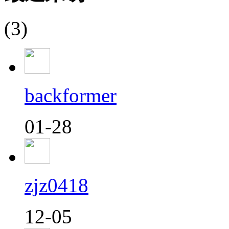
(3)
backformer
01-28
zjz0418
12-05