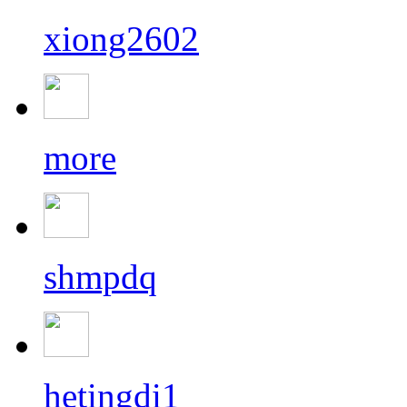
xiong2602
more
shmpdq
hetingdi1