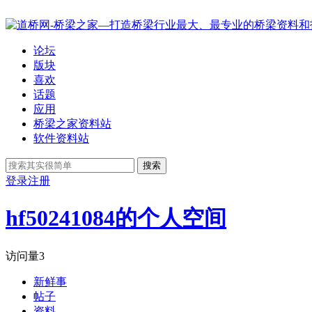
论坛
版块
喜欢
话题
应用
桥梁之家资料站
软件资料站
搜索
登录
注册
hf50241084的个人空间
访问量
3
新鲜事
帖子
资料