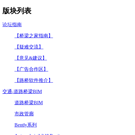
版块列表
论坛指南
【桥梁之家指南】
【疑难交流】
【意见&建议】
【广告合作区】
【路桥软件推介】
交通-道路桥梁BIM
道路桥梁BIM
市政管廊
Bently系列