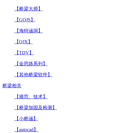
【桥梁大师】
【GQJS】
【海特涵洞】
【QJX】
【TDV】
【金思路系列】
【其他桥梁软件】
桥梁相关
【规范、技术】
【桥梁加固及检测】
【小桥涵】
【autocad】