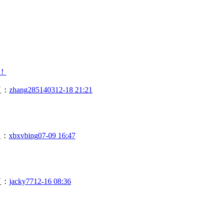
！
复：
zhang2851403
12-18 21:21
复：
xbxvbing
07-09 16:47
复：
jacky77
12-16 08:36