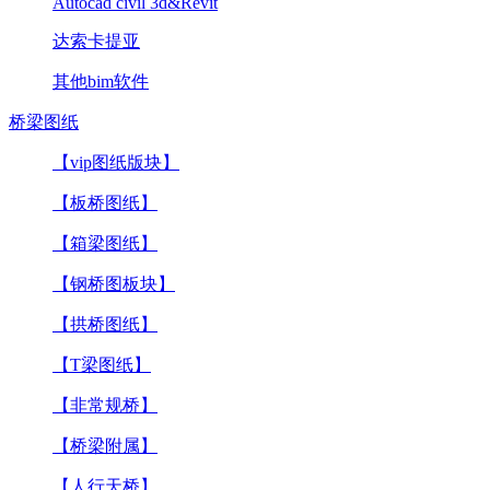
Autocad civil 3d&Revit
达索卡提亚
其他bim软件
桥梁图纸
【vip图纸版块】
【板桥图纸】
【箱梁图纸】
【钢桥图板块】
【拱桥图纸】
【T梁图纸】
【非常规桥】
【桥梁附属】
【人行天桥】