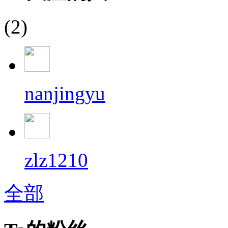
(2)
nanjingyu
zlz1210
全部