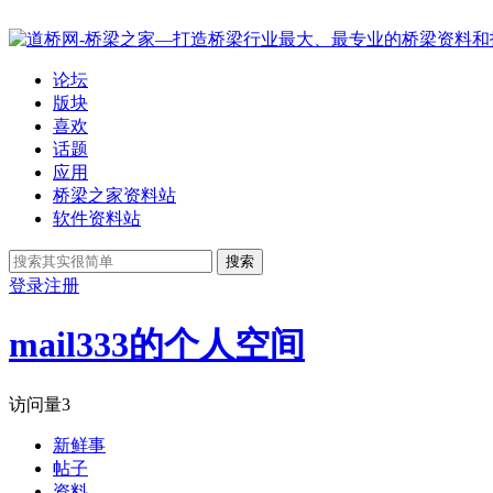
论坛
版块
喜欢
话题
应用
桥梁之家资料站
软件资料站
搜索
登录
注册
mail333的个人空间
访问量
3
新鲜事
帖子
资料