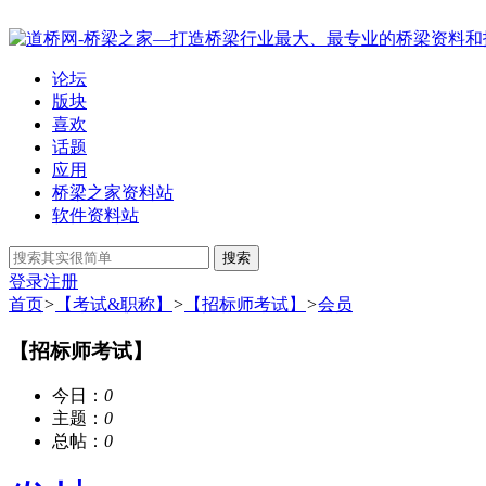
论坛
版块
喜欢
话题
应用
桥梁之家资料站
软件资料站
搜索
登录
注册
首页
>
【考试&职称】
>
【招标师考试】
>
会员
【招标师考试】
今日：
0
主题：
0
总帖：
0