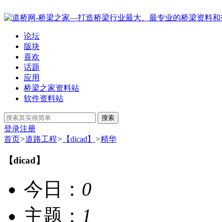
论坛
版块
喜欢
话题
应用
桥梁之家资料站
软件资料站
搜索
登录
注册
首页
>
道路工程
>
【dicad】
>
精华
【dicad】
今日：
0
主题：
1