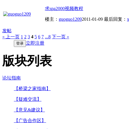
求spa2000视频教程
楼主：
guoguo1209
2011-01-09
最后回复：
x
发帖
« 上一页
1
2
3
4
5
6
7
...8
下一页 »
立即注册
登录
版块列表
论坛指南
【桥梁之家指南】
【疑难交流】
【意见&建议】
【广告合作区】