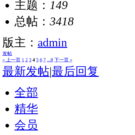
主题：
149
总帖：
3418
版主：
admin
发帖
« 上一页
1
2
3
4
5
6
7
...8
下一页 »
最新发帖
|
最后回复
全部
精华
会员