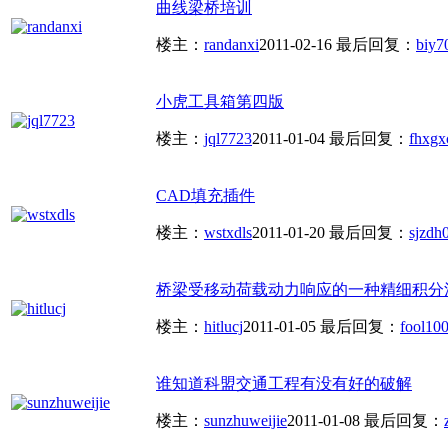
曲线梁桥培训
楼主：
randanxi
2011-02-16
最后回复：
biy7
小虎工具箱第四版
楼主：
jql7723
2011-01-04
最后回复：
fhxg
CAD填充插件
楼主：
wstxdls
2011-01-20
最后回复：
sjzdh
桥梁受移动荷载动力响应的一种精细积分
楼主：
hitlucj
2011-01-05
最后回复：
fool10
0
谁知道科盟交通工程有没有好的破解
楼主：
sunzhuweijie
2011-01-08
最后回复：