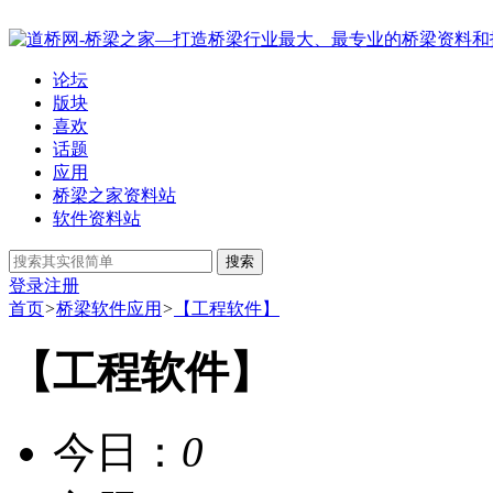
论坛
版块
喜欢
话题
应用
桥梁之家资料站
软件资料站
搜索
登录
注册
首页
>
桥梁软件应用
>
【工程软件】
【工程软件】
今日：
0