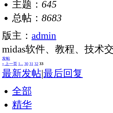
主题：
645
总帖：
8683
版主：
admin
midas软件、教程、技术
发帖
« 上一页
1...
30
31
32
33
最新发帖
|
最后回复
全部
精华