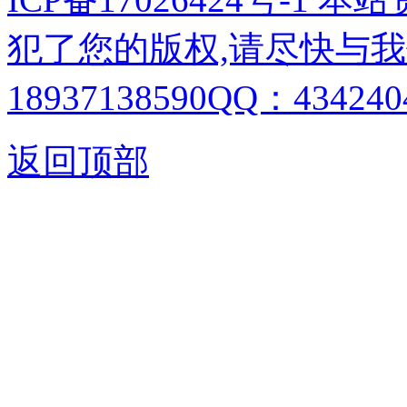
犯了您的版权,请尽快与我
18937138590QQ：4342404
返回顶部