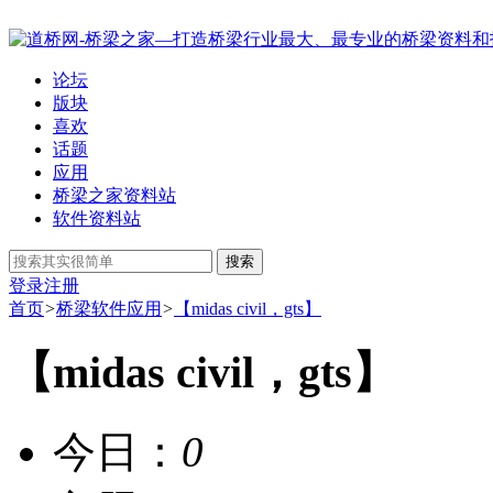
论坛
版块
喜欢
话题
应用
桥梁之家资料站
软件资料站
搜索
登录
注册
首页
>
桥梁软件应用
>
【midas civil，gts】
【midas civil，gts】
今日：
0