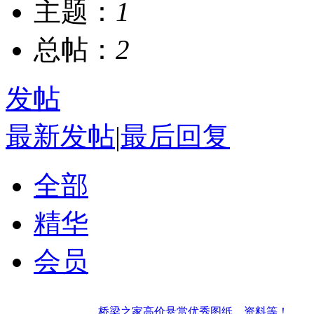
主题：
1
总帖：
2
发帖
最新发帖
|
最后回复
全部
精华
会员
桥梁之家高价悬赏优秀图纸、资料等！