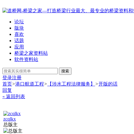
论坛
版块
喜欢
话题
应用
桥梁之家资料站
软件资料站
搜索
登录
注册
首页
>
港口航道工程
>
【涉水工程法律服务】
>
开版的话
回复
« 返回列表
zcqlkx
总版主