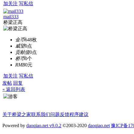
加关注
写私信
mail333
桥梁正高
金币
648枚
威望
0点
贡献值
0点
桥币
0个
RMB
0元
加关注
写私信
发帖
回复
« 返回列表
关于桥梁之家
联系我们
问题反馈
程序建议
Powered by
daoqiao.net v9.0.2
©2003-2020
daoqiao.net
豫ICP备1