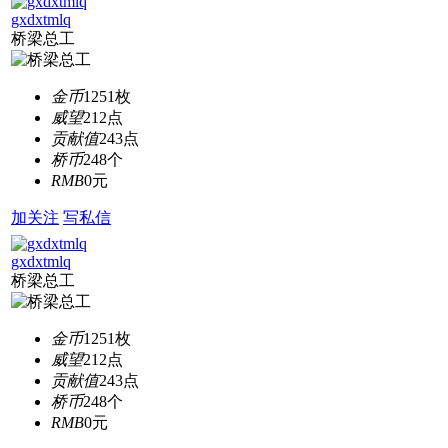
gxdxtmlq
桥梁总工
金币
1251枚
威望
212点
贡献值
243点
桥币
248个
RMB
0元
加关注
写私信
gxdxtmlq
桥梁总工
金币
1251枚
威望
212点
贡献值
243点
桥币
248个
RMB
0元