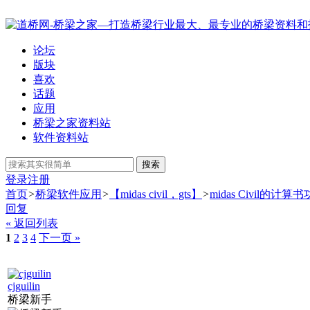
论坛
版块
喜欢
话题
应用
桥梁之家资料站
软件资料站
搜索
登录
注册
首页
>
桥梁软件应用
>
【midas civil，gts】
>
midas Civil的计算
回复
« 返回列表
1
2
3
4
下一页 »
cjguilin
桥梁新手