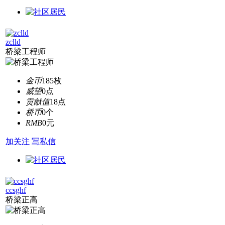
zclld
桥梁工程师
金币
185枚
威望
0点
贡献值
18点
桥币
0个
RMB
0元
加关注
写私信
ccsghf
桥梁正高