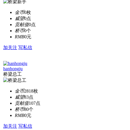
金币
0枚
威望
0点
贡献值
0点
桥币
0个
RMB
0元
加关注
写私信
hanhongju
桥梁总工
金币
2818枚
威望
83点
贡献值
107点
桥币
80个
RMB
0元
加关注
写私信