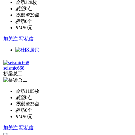
金币
328枚
威望
0点
贡献值
29点
桥币
0个
RMB
0元
加关注
写私信
seismic668
桥梁总工
金币
1185枚
威望
0点
贡献值
25点
桥币
0个
RMB
0元
加关注
写私信