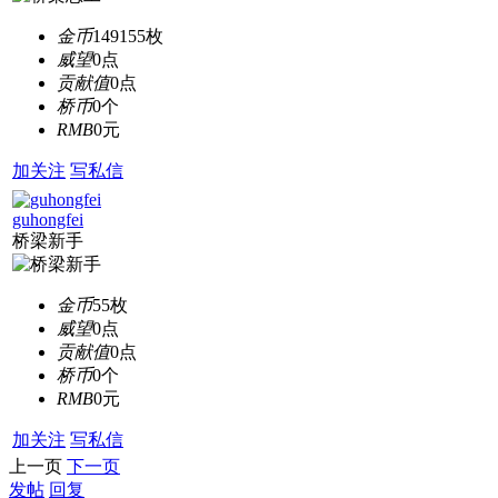
金币
149155枚
威望
0点
贡献值
0点
桥币
0个
RMB
0元
加关注
写私信
guhongfei
桥梁新手
金币
55枚
威望
0点
贡献值
0点
桥币
0个
RMB
0元
加关注
写私信
上一页
下一页
发帖
回复