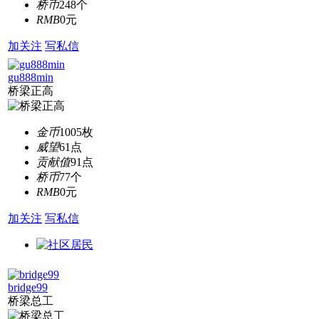
桥币
248个
RMB
0元
加关注
写私信
gu888min
桥梁正高
金币
1005枚
威望
61点
贡献值
91点
桥币
77个
RMB
0元
加关注
写私信
bridge99
桥梁总工