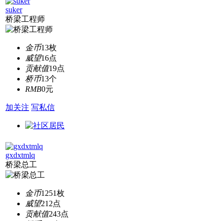
suker
桥梁工程师
金币
13枚
威望
16点
贡献值
19点
桥币
13个
RMB
0元
加关注
写私信
gxdxtmlq
桥梁总工
金币
1251枚
威望
212点
贡献值
243点