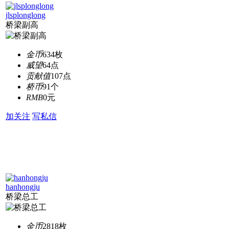
jlsplonglong
桥梁副高
金币
634枚
威望
64点
贡献值
107点
桥币
91个
RMB
0元
加关注
写私信
hanhongju
桥梁总工
金币
2818枚