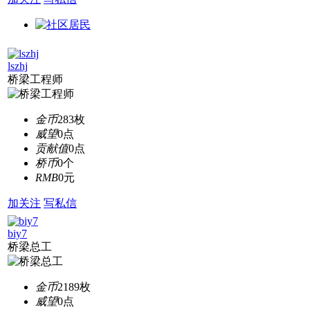
lszhj
桥梁工程师
金币
283枚
威望
0点
贡献值
0点
桥币
0个
RMB
0元
加关注
写私信
biy7
桥梁总工
金币
2189枚
威望
0点