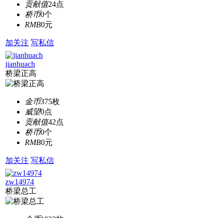
贡献值
24点
桥币
0个
RMB
0元
加关注
写私信
jianhuach
桥梁正高
金币
375枚
威望
0点
贡献值
42点
桥币
0个
RMB
0元
加关注
写私信
zw14974
桥梁总工