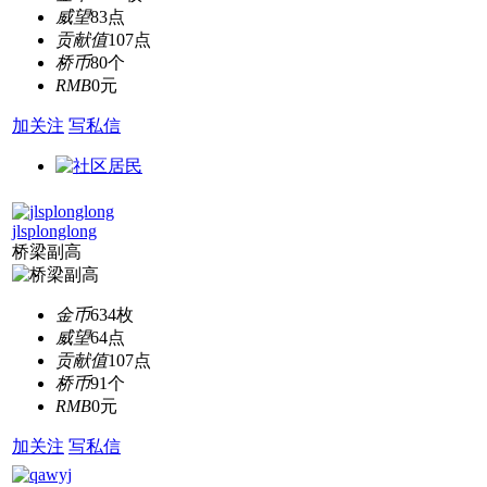
威望
83点
贡献值
107点
桥币
80个
RMB
0元
加关注
写私信
jlsplonglong
桥梁副高
金币
634枚
威望
64点
贡献值
107点
桥币
91个
RMB
0元
加关注
写私信