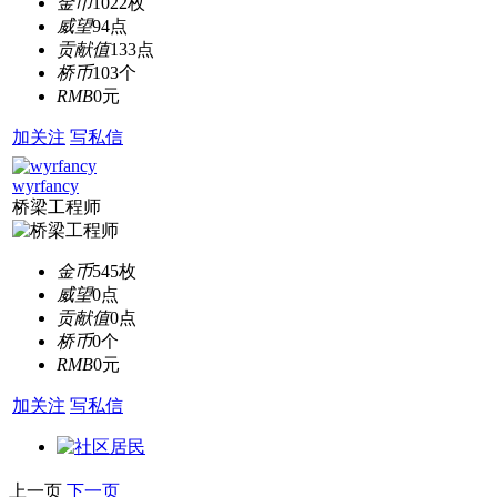
金币
1022枚
威望
94点
贡献值
133点
桥币
103个
RMB
0元
加关注
写私信
wyrfancy
桥梁工程师
金币
545枚
威望
0点
贡献值
0点
桥币
0个
RMB
0元
加关注
写私信
上一页
下一页