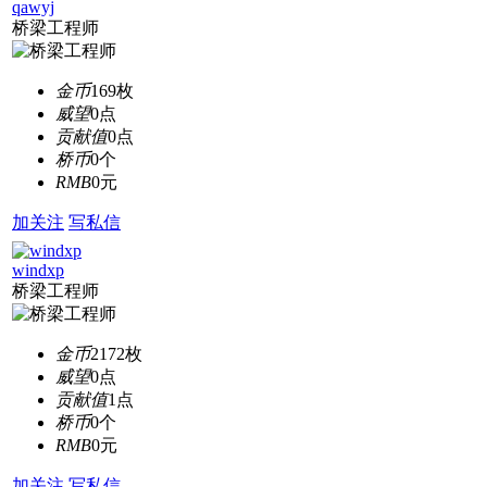
qawyj
桥梁工程师
金币
169枚
威望
0点
贡献值
0点
桥币
0个
RMB
0元
加关注
写私信
windxp
桥梁工程师
金币
2172枚
威望
0点
贡献值
1点
桥币
0个
RMB
0元
加关注
写私信