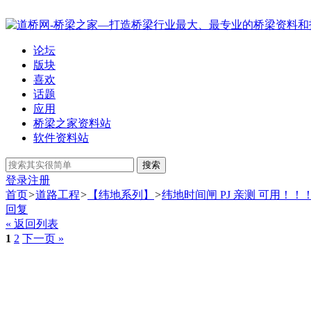
论坛
版块
喜欢
话题
应用
桥梁之家资料站
软件资料站
搜索
登录
注册
首页
>
道路工程
>
【纬地系列】
>
纬地时间闸 PJ 亲测 可用！！
回复
« 返回列表
1
2
下一页 »