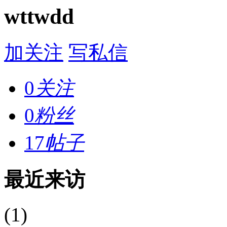
wttwdd
加关注
写私信
0
关注
0
粉丝
17
帖子
最近来访
(1)