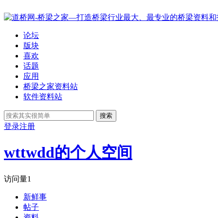
论坛
版块
喜欢
话题
应用
桥梁之家资料站
软件资料站
搜索
登录
注册
wttwdd的个人空间
访问量
1
新鲜事
帖子
资料