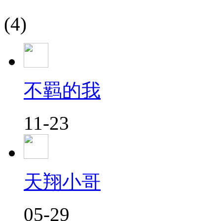
(4)
不羁的我
11-23
天翔小哥
05-29