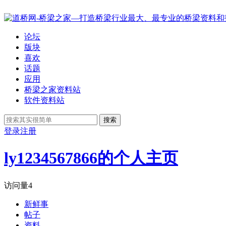
论坛
版块
喜欢
话题
应用
桥梁之家资料站
软件资料站
搜索
登录
注册
ly1234567866的个人主页
访问量
4
新鲜事
帖子
资料