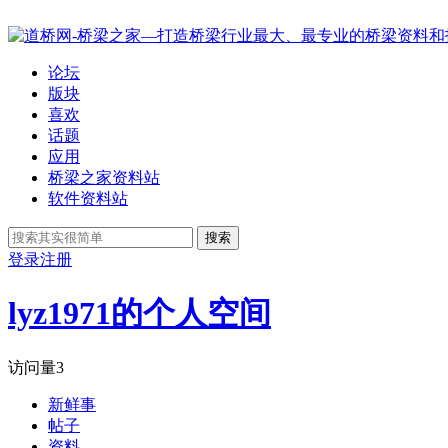
论坛
版块
喜欢
话题
应用
桥梁之家资料站
软件资料站
搜索
登录
注册
lyz1971的个人空间
访问量
3
新鲜事
帖子
资料