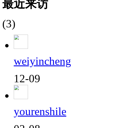
最近来访
(3)
weiyincheng
12-09
yourenshile