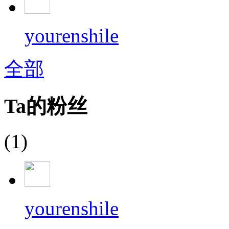
yourenshile
全部
Ta的粉丝
(1)
yourenshile