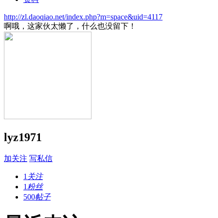
http://zl.daoqiao.net/index.php?m=space&uid=4117
啊哦，这家伙太懒了，什么也没留下！
lyz1971
加关注
写私信
1
关注
1
粉丝
500
帖子