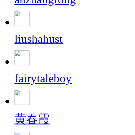
liushahust
fairytaleboy
黄春霞