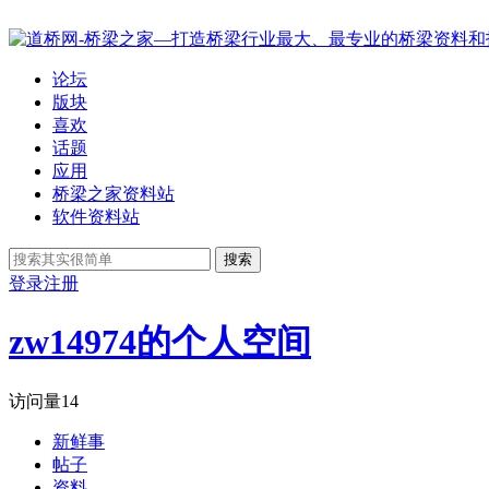
论坛
版块
喜欢
话题
应用
桥梁之家资料站
软件资料站
搜索
登录
注册
zw14974的个人空间
访问量
14
新鲜事
帖子
资料