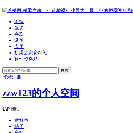
论坛
版块
喜欢
话题
应用
桥梁之家资料站
软件资料站
搜索
登录
注册
zzw123的个人空间
访问量
1
新鲜事
帖子
资料