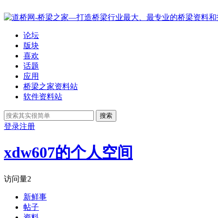
论坛
版块
喜欢
话题
应用
桥梁之家资料站
软件资料站
搜索
登录
注册
xdw607的个人空间
访问量
2
新鲜事
帖子
资料