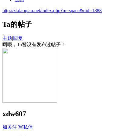
http://zl.daoqiao.net/index.php?m=space&uid=1888
Ta的帖子
主题
|
回复
啊哦，Ta暂没有发布过帖子！
xdw607
加关注
写私信