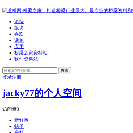
论坛
版块
喜欢
话题
应用
桥梁之家资料站
软件资料站
搜索
登录
注册
jacky77的个人空间
访问量
3
新鲜事
帖子
资料