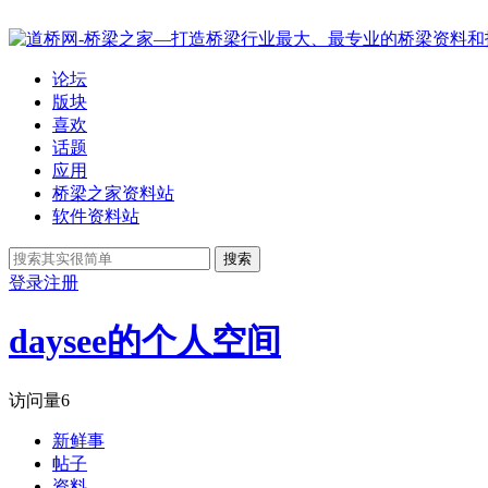
论坛
版块
喜欢
话题
应用
桥梁之家资料站
软件资料站
搜索
登录
注册
daysee的个人空间
访问量
6
新鲜事
帖子
资料