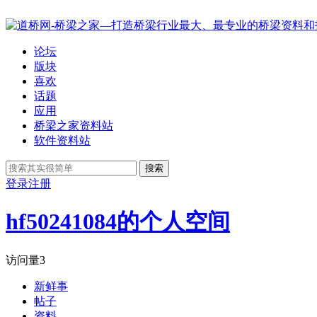
论坛
版块
喜欢
话题
应用
桥梁之家资料站
软件资料站
搜索
登录
注册
hf50241084的个人空间
访问量
3
新鲜事
帖子
资料