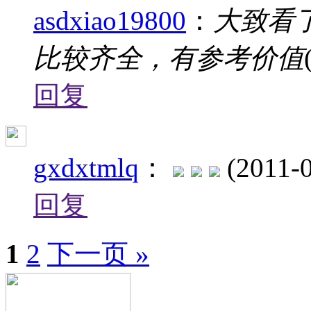
asdxiao19800
：
大致看了
比较齐全，有参考价值
回复
gxdxtmlq
：
(2011-
回复
1
2
下一页 »