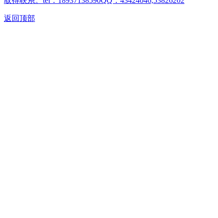
取得联系。tel：18937138590QQ：43424046,53826202
返回顶部