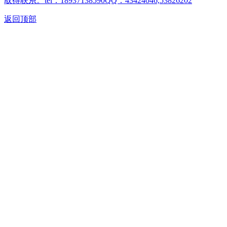
取得联系。tel：18937138590QQ：43424046,53826202
返回顶部