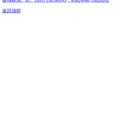
取得联系。tel：18937138590QQ：43424046,53826202
返回顶部