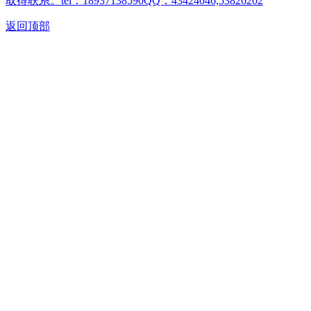
取得联系。tel：18937138590QQ：43424046,53826202
返回顶部