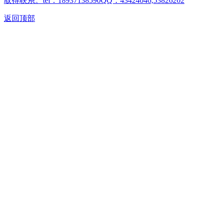
取得联系。tel：18937138590QQ：43424046,53826202
返回顶部