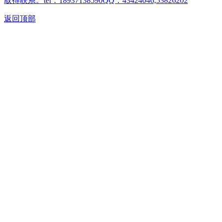
取得联系。tel：18937138590QQ：43424046,53826202
返回顶部