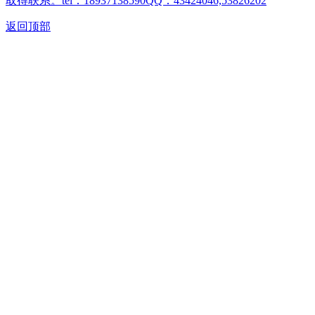
取得联系。tel：18937138590QQ：43424046,53826202
返回顶部