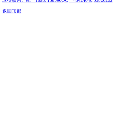
取得联系。tel：18937138590QQ：43424046,53826202
返回顶部