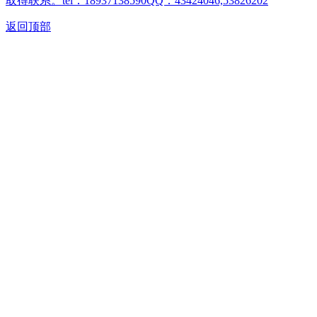
取得联系。tel：18937138590QQ：43424046,53826202
返回顶部